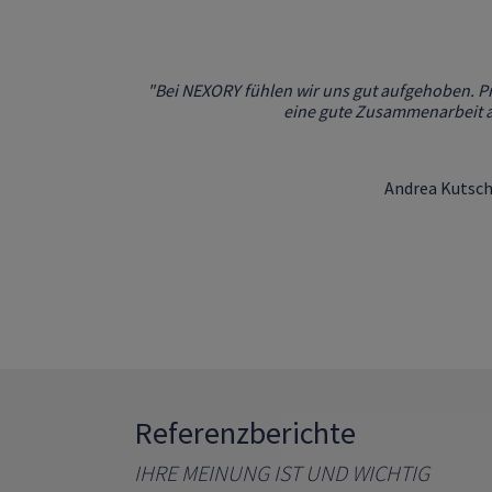
"Bei NEXORY fühlen wir uns gut aufgehoben. 
"Mit NEXORY haben wir einen langfristigen und 
eine gute Zusammenarbeit a
unserer Geschäftspr
Christian Bunk, Tec
Andrea Kutsch
Referenzberichte
IHRE MEINUNG IST UND WICHTIG