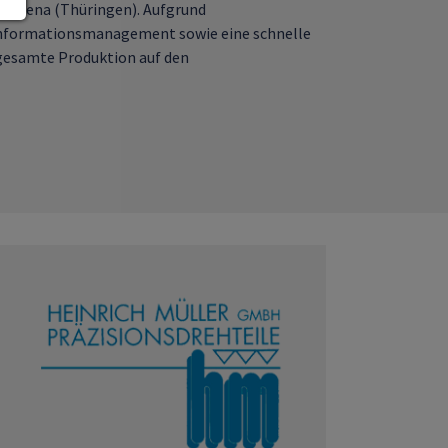
ei Jena (Thüringen). Aufgrund
d Informationsmanagement sowie eine schnelle
gesamte Produktion auf den