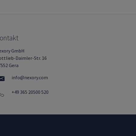
ontakt
exory GmbH
ttlieb-Daimler-Str. 16
7552 Gera
info@nexory.com
+49 365 20500 520