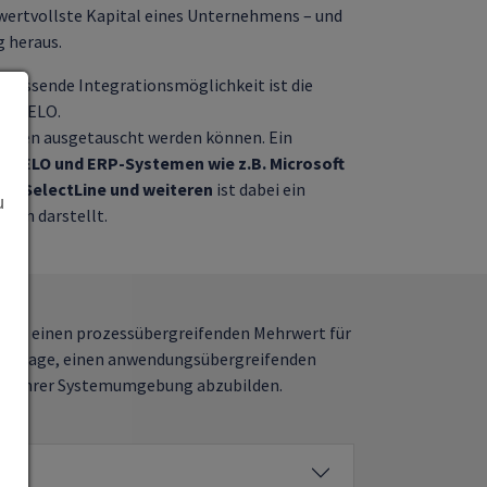
wertvollste Kapital eines Unternehmens – und
g heraus.
fassende Integrationsmöglichkeit ist die
mit ELO.
ungen ausgetauscht werden können. Ein
on ELO und ERP-Systemen wie z.B. Microsoft
n, SelectLine und weiteren
ist dabei ein
u
ion darstellt.
ions einen prozessübergreifenden Mehrwert für
n der Lage, einen anwendungsübergreifenden
nt in Ihrer Systemumgebung abzubilden.