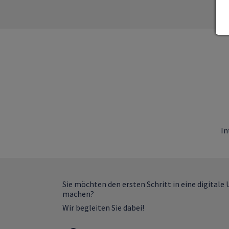
In
Sie möchten den ersten Schritt in eine digita
machen?
Wir begleiten Sie dabei!