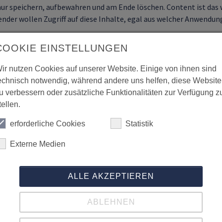
ur speichern, aufbewahren und am Ende löschen. Content ist das 
nder wollen Zugriff auf diese Inhalte, egal aus welcher Anwendun
mmen nun unsere NEXORY ECM Solutions ins Spiel - denn - eine um
COOKIE EINSTELLUNGEN
raussetzung für erfolgreiches Enterprise-Content-Management 
ren vollen Nutzen erst, wenn sie problemlos mit anderen Anwend
ir nutzen Cookies auf unserer Website. Einige von ihnen sind
urch die Vermeidung von Medienbrüchen erreicht. Die
Kopplung v
echnisch notwendig, während andere uns helfen, diese Website
oft Dynamics NAV, SAP NetWeaver®- und SAP S/4HANA®-Systeme
u verbessern oder zusätzliche Funktionalitäten zur Verfügung z
ent, welches unsere systemunabhängige und flexible ERP-Integrat
tellen.
erforderliche Cookies
Statistik
Externe Medien
er intelligente Mechanismen bieten Ihnen die NEXORY ECM Solut
die Bereitstellung erforderlicher Informationen. So sind wir i
Geschäftsprozess vollumfänglich digitalisiert und effizie
ALLE AKZEPTIEREN
ABLEHNEN
Ihre Vorteile