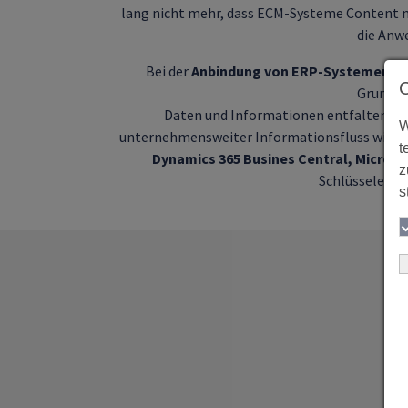
lang nicht mehr, dass ECM-Systeme Content n
die Anwe
Bei der
Anbindung von ERP-Systemen
ko
Grundvo
Daten und Informationen entfalten ih
W
unternehmensweiter Informationsfluss wird d
t
Dynamics 365 Busines Central, Micros
z
Schlüsselelem
s
Üb