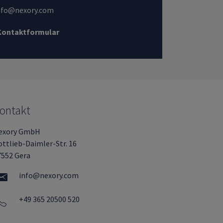
nfo@nexory.com
Kontaktformular
ontakt
exory GmbH
ttlieb-Daimler-Str. 16
7552 Gera
info@nexory.com
+49 365 20500 520