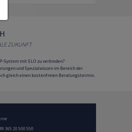
bH
TALE ZUKUNFT
RP-System mit ELO zu verbinden?
ahrungen und Spezialwissen im Bereich der
och gleich einen kostenfreien Beratungstermin.
erne
49 365 20 500 550