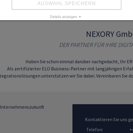
AUSWAHL SPEICHERN
Details anzeigen
Impressum
|
Datenschutz
NEXORY Gm
DER PARTNER FÜR IHRE DIGI
Haben Sie schon einmal darüber nachgedacht, Ihr E
Als zertifizierter ELO Business-Partner mit langjährigen Erf
tegrationslösungen unterstützen wir Sie dabei. Vereinbaren Sie d
le Unternehmenszukunft
Kontaktieren Sie uns g
Telefon:
+